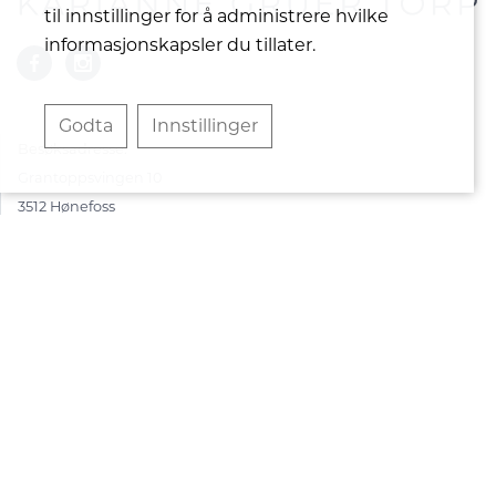
til innstillinger for å administrere hvilke
informasjonskapsler du tillater.
Godta
Innstillinger
Besøksadresse:
Grantoppsvingen 10
3512 Hønefoss
Tlf: +47 901 36 689
Send en forespørsel
© Karianne Gruer Torp 2026
Alle rettigheter reservert.